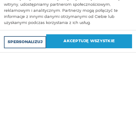
witryny, udostępniamy partnerom społecznościowym,
reklamowym i analitycznym. Partnerzy mogą połączyć te
informacje z innymi danymi otrzymanymi od Ciebie lub
uzyskanymi podczas korzystania z ich usług.
WYCEŃ SWÓJ PROJEKT!
AKCEPTUJĘ WSZYSTKIE
SPERSONALIZUJ
NAJWYŻSZA
JAKOŚĆ I
NIEOGRANICZONA
KREATYWNOŚĆ.
Jesteśmy multidyscyplinarną grupą, która