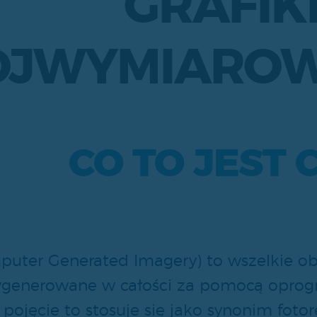
GRAFIK
ÓJWYMIAROWE
CO TO JEST C
puter Generated Imagery) to wszelkie obr
ygenerowane w całości za pomocą opro
pojęcie to stosuje się jako synonim fotore