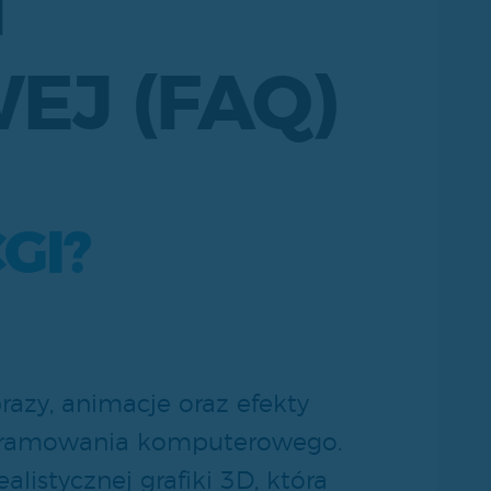
I
J (FAQ)
GI?
azy, animacje oraz efekty
gramowania komputerowego.
alistycznej grafiki 3D, która