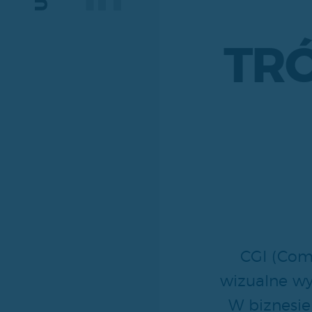
TR
CGI (Com
wizualne w
W biznesie 