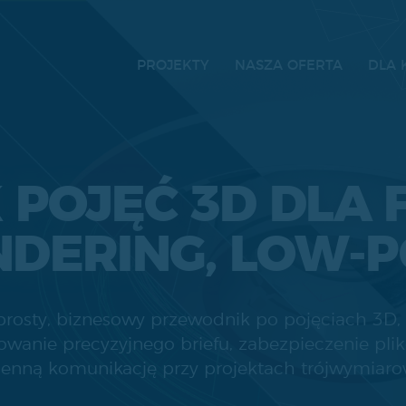
PROJEKTY
NASZA OFERTA
DLA 
POJĘĆ 3D DLA FI
NDERING, LOW-P
rosty, biznesowy przewodnik po pojęciach 3D, 
towanie precyzyjnego briefu, zabezpieczenie p
ienną komunikację przy projektach trójwymiaro