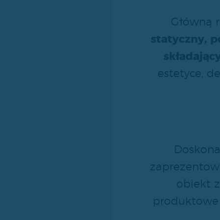
Główną r
statyczny, 
składający
estetyce, d
Doskonal
zaprezentowa
obiekt 
produktowe (