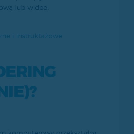
tową lub wideo.
zne i instruktażowe
DERING
IE)?
ram komputerowy przekształca