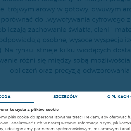
el trójwymiarowy w gotowy, dwuwymiarow
porównać do „wywoływania cyfrowego zdj
bliczają zachowanie światła, cieni i mat
 odpowiadają osobne, wysoce wyspecjaliz
). Na rynku istnieje kilku wiodących dost
anie różni się między sobą możliwościa
obliczeń oraz precyzją odwzorowania f
GODA
SZCZEGÓŁY
O PLIKACH
owanych przez nas sekcjach multimedial
trona korzysta z plików cookie
ca „od kuchni” bezpośrednio w oknie ro
my pliki cookie do spersonalizowania treści i reklam, aby oferować f
owe i analizować ruch w naszej witrynie. Informacje o tym, jak korzys
ewport) oraz jak surowa siatka geometry
yny, udostępniamy partnerom społecznościowym, reklamowym i anal