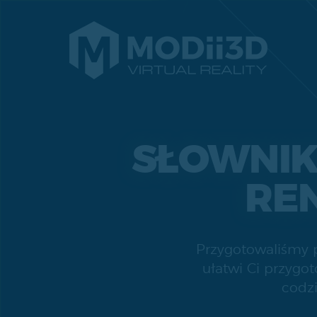
SŁOWNIK 
RE
Przygotowaliśmy p
ułatwi Ci przygo
codz