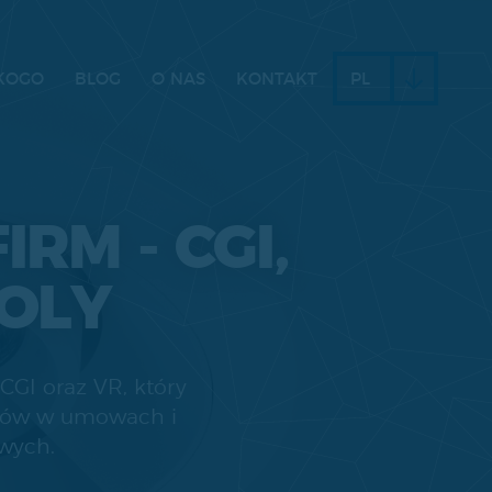
KOGO
BLOG
O NAS
KONTAKT
PL
RM - CGI,
OLY
CGI oraz VR, który
lików w umowach i
wych.