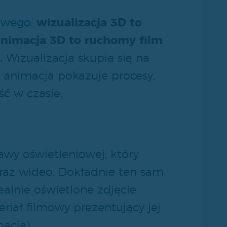
kowego:
wizualizacja 3D to
 animacja 3D to ruchomy film
.
Wizualizacja skupia się na
t animacja pokazuje procesy,
ść w czasie.
wy oświetleniowej, który
oraz wideo. Dokładnie ten sam
ealnie oświetlone zdjęcie
riał filmowy prezentujący jej
acja).