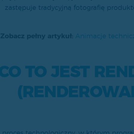
zastępuje tradycyjną fotografię produk

Zobacz pełny artykuł:
Animacje technic
CO TO JEST REN
(RENDEROWAN
 proces technologiczny, w którym prog