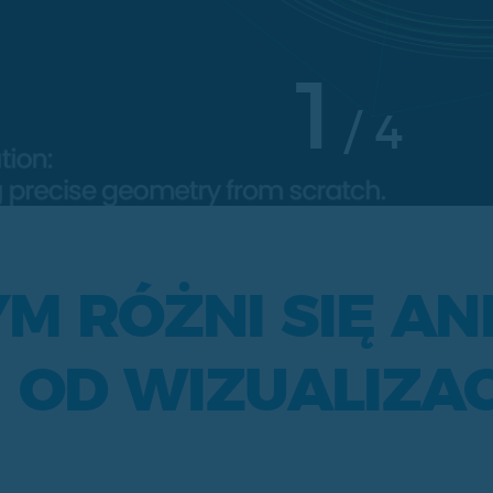
1
4
M RÓŻNI SIĘ AN
OD WIZUALIZAC